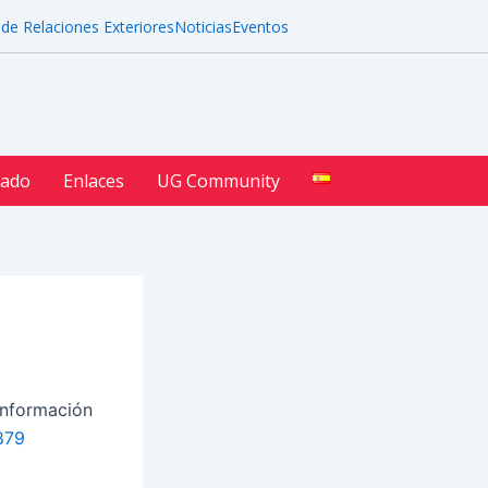
 de Relaciones Exteriores
Noticias
Eventos
iado
Enlaces
UG Community
información
879