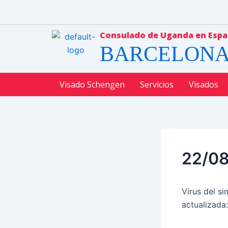
Ir
Navegación
al
de
contenido
entradas
Consulado de Uganda en Esp
BARCELONA 
Visado Schengen
Servicios
Visados
22/08
Virus del s
actualizada