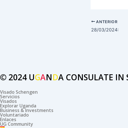
ANTERIOR
28/03/2024:
© 2024
U
G
A
N
D
A
CONSULATE IN 
Visado Schengen
Servicios
Visados
Explorar Uganda
Business & Investments
Voluntariado
Enlaces
UG Community