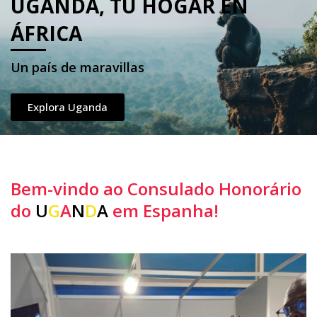
UGANDA, TU HOGAR EN
ÁFRICA
Un país de maravillas​
Explora Uganda
Bem-vindo ao Consulado Honorário
do
U
G
A
N
D
A
em Espanha!