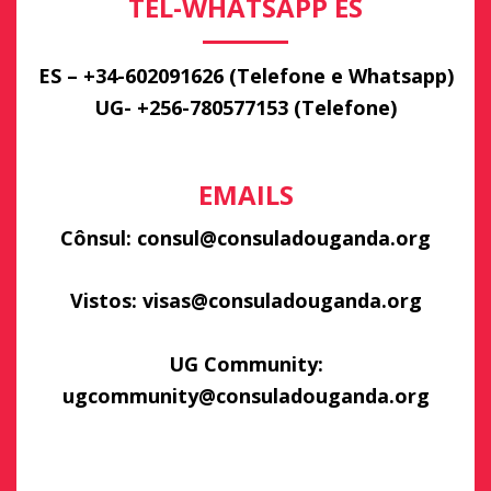
TEL-WHATSAPP ES
ES – +34-602091626 (Telefone e Whatsapp)
UG- +256-780577153 (Telefone)
EMAILS
Cônsul: consul@consuladouganda.org
Vistos: visas@consuladouganda.org
UG Community:
ugcommunity@consuladouganda.org