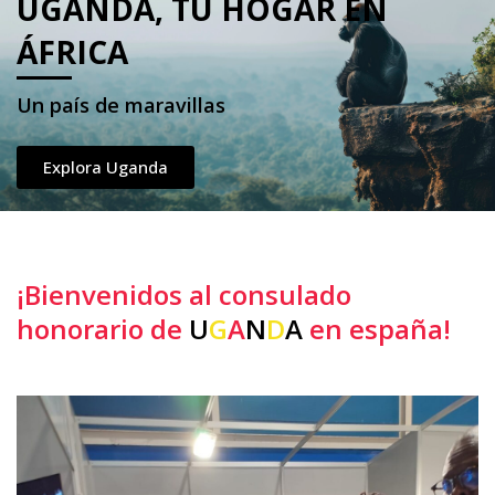
UGANDA, TU HOGAR EN
ÁFRICA
Un país de maravillas​
Explora Uganda
¡Bienvenidos al consulado
honorario de
U
G
A
N
D
A
en españa!