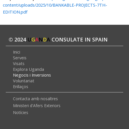
content/uploads/2025/10/BANKABLE-PROJECTS-7TH-
EDITION.pdf
© 2024
U
G
A
N
D
A
CONSULATE IN SPAIN
Inici
Serveis
Visats
Explora Uganda
Negocis i Inversions
Voluntariat
Enllaços
Contacta amb nosaltres
Ministeri d'Afers Exteriors
Notícies